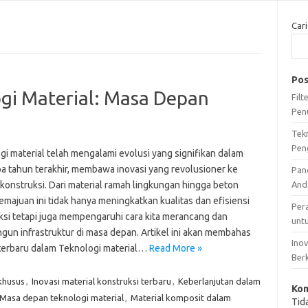
Cari
Pos
ogi Material: Masa Depan
Fil
Pen
Tek
Pen
gi material telah mengalami evolusi yang signifikan dalam
a tahun terakhir, membawa inovasi yang revolusioner ke
Pan
 konstruksi. Dari material ramah lingkungan hingga beton
And
kemajuan ini tidak hanya meningkatkan kualitas dan efisiensi
Per
ksi tetapi juga mempengaruhi cara kita merancang dan
unt
un infrastruktur di masa depan. Artikel ini akan membahas
Ino
 terbaru dalam Teknologi material…
Read More »
Ber
khusus
,
Inovasi material konstruksi terbaru
,
Keberlanjutan dalam
Kom
Masa depan teknologi material
,
Material komposit dalam
Tid