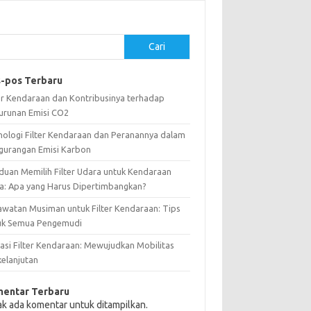
Cari
-pos Terbaru
ter Kendaraan dan Kontribusinya terhadap
urunan Emisi CO2
nologi Filter Kendaraan dan Peranannya dalam
gurangan Emisi Karbon
duan Memilih Filter Udara untuk Kendaraan
a: Apa yang Harus Dipertimbangkan?
awatan Musiman untuk Filter Kendaraan: Tips
uk Semua Pengemudi
vasi Filter Kendaraan: Mewujudkan Mobilitas
kelanjutan
entar Terbaru
ak ada komentar untuk ditampilkan.