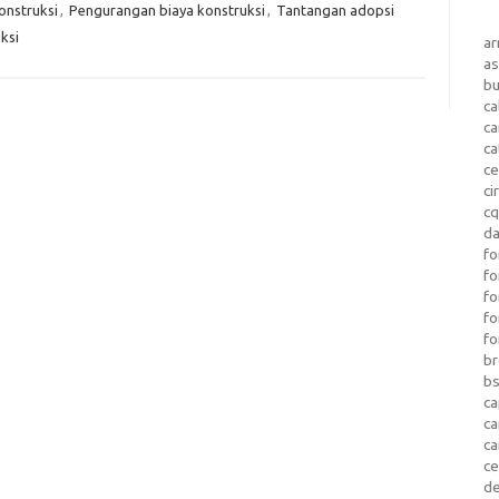
onstruksi
,
Pengurangan biaya konstruksi
,
Tantangan adopsi
ksi
a
as
b
ca
c
ca
ce
ci
c
da
fo
fo
f
fo
fo
b
b
ca
c
c
c
d