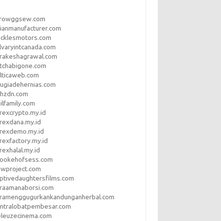
rrowggsew.com
ianmanufacturer.com
ucklesmotors.com
lvaryintcanada.com
arakeshagrawal.com
tchabigone.com
lticaweb.com
rugiadehernias.com
qhzdn.com
ilfamily.com
rexcrypto.my.id
rexdana.my.id
orexdemo.my.id
rexfactory.my.id
rexhalal.my.id
rookehofsess.com
swproject.com
ptivedaughtersfilms.com
araamanaborsi.com
aramenggugurkankandunganherbal.com
entralobatpembesar.com
eleuzecinema.com