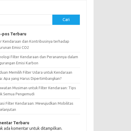
Cari
-pos Terbaru
ter Kendaraan dan Kontribusinya terhadap
urunan Emisi CO2
nologi Filter Kendaraan dan Peranannya dalam
gurangan Emisi Karbon
duan Memilih Filter Udara untuk Kendaraan
a: Apa yang Harus Dipertimbangkan?
awatan Musiman untuk Filter Kendaraan: Tips
uk Semua Pengemudi
vasi Filter Kendaraan: Mewujudkan Mobilitas
kelanjutan
entar Terbaru
ak ada komentar untuk ditampilkan.