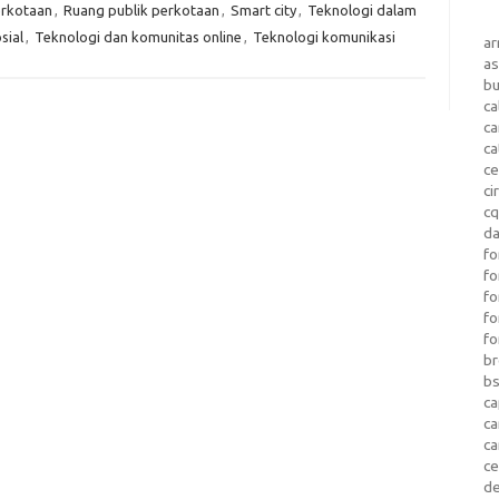
erkotaan
,
Ruang publik perkotaan
,
Smart city
,
Teknologi dalam
sial
,
Teknologi dan komunitas online
,
Teknologi komunikasi
a
as
b
ca
c
ca
ce
ci
c
da
fo
fo
f
fo
fo
b
b
ca
c
c
c
d