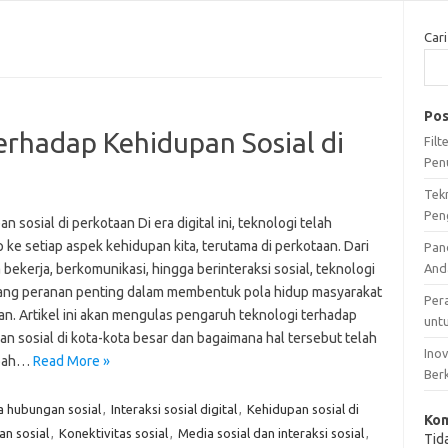
Cari
Pos
erhadap Kehidupan Sosial di
Fil
Pen
Tek
Pen
n sosial di perkotaan Di era digital ini, teknologi telah
ke setiap aspek kehidupan kita, terutama di perkotaan. Dari
Pan
a bekerja, berkomunikasi, hingga berinteraksi sosial, teknologi
And
g peranan penting dalam membentuk pola hidup masyarakat
Per
an. Artikel ini akan mengulas pengaruh teknologi terhadap
unt
n sosial di kota-kota besar dan bagaimana hal tersebut telah
Ino
bah…
Read More »
Ber
 hubungan sosial
,
Interaksi sosial digital
,
Kehidupan sosial di
Kom
an sosial
,
Konektivitas sosial
,
Media sosial dan interaksi sosial
,
Tid