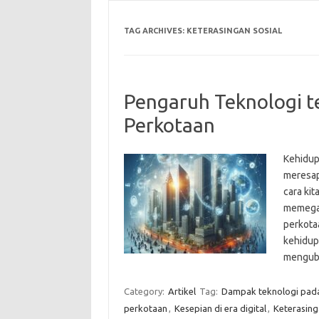
TAG ARCHIVES:
KETERASINGAN SOSIAL
Pengaruh Teknologi t
Perkotaan
Kehidupa
meresap 
cara kit
memegan
perkota
kehidupa
mengu
Category:
Artikel
Tag:
Dampak teknologi pada
perkotaan
,
Kesepian di era digital
,
Keterasing