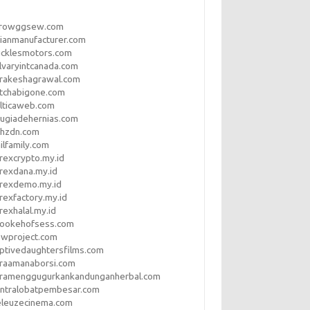
rrowggsew.com
ianmanufacturer.com
ucklesmotors.com
lvaryintcanada.com
arakeshagrawal.com
tchabigone.com
lticaweb.com
rugiadehernias.com
qhzdn.com
ilfamily.com
rexcrypto.my.id
rexdana.my.id
orexdemo.my.id
rexfactory.my.id
rexhalal.my.id
rookehofsess.com
swproject.com
ptivedaughtersfilms.com
araamanaborsi.com
aramenggugurkankandunganherbal.com
entralobatpembesar.com
eleuzecinema.com