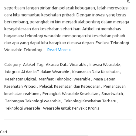
e,
seperti jam tangan pintar dan pelacak kebugaran, telah merevolusi
cara kita memantau kesehatan pribadi. Dengan inovasi yang terus
berkembang, perangkat ini kini menjadi alat penting dalam menjaga
kesejahteraan dan kesehatan sehari-hari. Artikel ini membahas
bagaimana teknologi wearable mempengaruhi kesehatan pribadi
dan apa yang dapat kita harapkan di masa depan. Evolusi Teknologi
Wearable Teknologi…
Read More »
Category:
Artikel
Tag:
Akurasi Data Wearable
,
Inovasi Wearable
,
Integrasi AI dan IoT dalam Wearable
,
Keamanan Data Kesehatan
,
Kesehatan Digital
,
Manfaat Teknologi Wearable
,
Masa Depan
Kesehatan Pribadi
,
Pelacak Kesehatan dan Kebugaran
,
Pemantauan
kesehatan real-time
,
Perangkat Wearable Kesehatan
,
Smartwatch
,
Tantangan Teknologi Wearable
,
Teknologi Kesehatan Terbaru
,
Teknologi wearable
,
Wearable untuk Penyakit Kronis
Cari