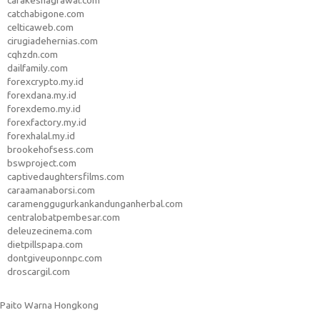
carakeshagrawal.com
catchabigone.com
celticaweb.com
cirugiadehernias.com
cqhzdn.com
dailfamily.com
forexcrypto.my.id
forexdana.my.id
forexdemo.my.id
forexfactory.my.id
forexhalal.my.id
brookehofsess.com
bswproject.com
captivedaughtersfilms.com
caraamanaborsi.com
caramenggugurkankandunganherbal.com
centralobatpembesar.com
deleuzecinema.com
dietpillspapa.com
dontgiveuponnpc.com
droscargil.com
Paito Warna Hongkong