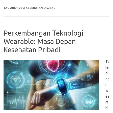
TAG ARCHIVES:
KESEHATAN DIGITAL
Perkembangan Teknologi
Wearable: Masa Depan
Kesehatan Pribadi
Te
kn
ol
og
i
w
ea
ra
bl