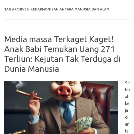
TAG ARCHIVES:
KEHARMONISAN ANTARA MANUSIA DAN ALAM
Media massa Terkaget Kaget!
Anak Babi Temukan Uang 271
Terliun: Kejutan Tak Terduga di
Dunia Manusia
Se
bu
ah
ke
ja
di
an
ta