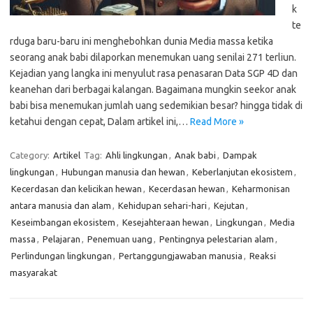
k
te
rduga baru-baru ini menghebohkan dunia Media massa ketika
seorang anak babi dilaporkan menemukan uang senilai 271 terliun.
Kejadian yang langka ini menyulut rasa penasaran Data SGP 4D dan
keanehan dari berbagai kalangan. Bagaimana mungkin seekor anak
babi bisa menemukan jumlah uang sedemikian besar? hingga tidak di
ketahui dengan cepat, Dalam artikel ini,…
Read More »
Category:
Artikel
Tag:
Ahli lingkungan
,
Anak babi
,
Dampak
lingkungan
,
Hubungan manusia dan hewan
,
Keberlanjutan ekosistem
,
Kecerdasan dan kelicikan hewan
,
Kecerdasan hewan
,
Keharmonisan
antara manusia dan alam
,
Kehidupan sehari-hari
,
Kejutan
,
Keseimbangan ekosistem
,
Kesejahteraan hewan
,
Lingkungan
,
Media
massa
,
Pelajaran
,
Penemuan uang
,
Pentingnya pelestarian alam
,
Perlindungan lingkungan
,
Pertanggungjawaban manusia
,
Reaksi
masyarakat