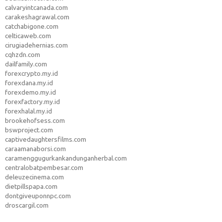
calvaryintcanada.com
carakeshagrawal.com
catchabigone.com
celticaweb.com
cirugiadehernias.com
cqhzdn.com
dailfamily.com
forexcrypto.my.id
forexdana.my.id
forexdemo.my.id
forexfactory.my.id
forexhalal.my.id
brookehofsess.com
bswproject.com
captivedaughtersfilms.com
caraamanaborsi.com
caramenggugurkankandunganherbal.com
centralobatpembesar.com
deleuzecinema.com
dietpillspapa.com
dontgiveuponnpc.com
droscargil.com