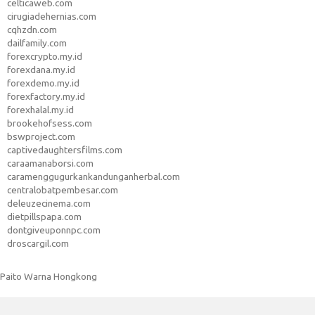
celticaweb.com
cirugiadehernias.com
cqhzdn.com
dailfamily.com
forexcrypto.my.id
forexdana.my.id
forexdemo.my.id
forexfactory.my.id
forexhalal.my.id
brookehofsess.com
bswproject.com
captivedaughtersfilms.com
caraamanaborsi.com
caramenggugurkankandunganherbal.com
centralobatpembesar.com
deleuzecinema.com
dietpillspapa.com
dontgiveuponnpc.com
droscargil.com
Paito Warna Hongkong