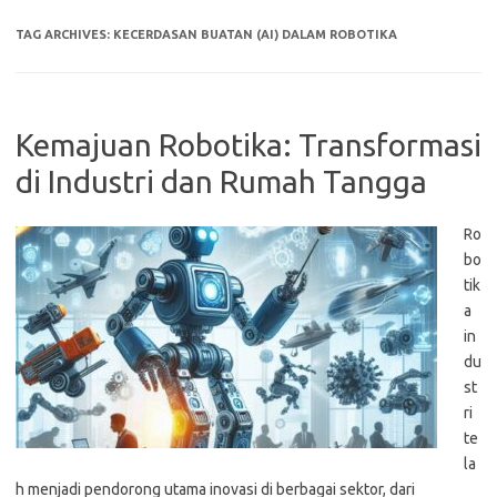
TAG ARCHIVES:
KECERDASAN BUATAN (AI) DALAM ROBOTIKA
Kemajuan Robotika: Transformasi
di Industri dan Rumah Tangga
Ro
bo
tik
a
in
du
st
ri
te
la
h menjadi pendorong utama inovasi di berbagai sektor, dari