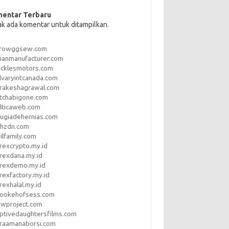
entar Terbaru
ak ada komentar untuk ditampilkan.
rrowggsew.com
ianmanufacturer.com
ucklesmotors.com
lvaryintcanada.com
arakeshagrawal.com
tchabigone.com
lticaweb.com
rugiadehernias.com
qhzdn.com
ilfamily.com
rexcrypto.my.id
rexdana.my.id
orexdemo.my.id
rexfactory.my.id
rexhalal.my.id
rookehofsess.com
swproject.com
ptivedaughtersfilms.com
araamanaborsi.com