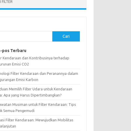
 FILTER
Cari
-pos Terbaru
ter Kendaraan dan Kontribusinya terhadap
urunan Emisi CO2
nologi Filter Kendaraan dan Peranannya dalam
gurangan Emisi Karbon
duan Memilih Filter Udara untuk Kendaraan
a: Apa yang Harus Dipertimbangkan?
awatan Musiman untuk Filter Kendaraan: Tips
uk Semua Pengemudi
vasi Filter Kendaraan: Mewujudkan Mobilitas
kelanjutan