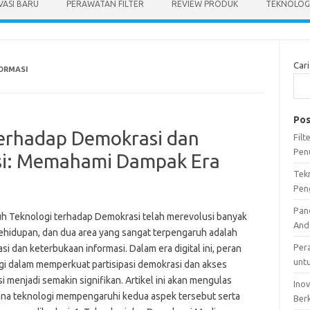
VASI BARU
PERAWATAN FILTER
REVIEW PRODUK
TEKNOLOGI
Cari
ORMASI
Pos
erhadap Demokrasi dan
Fil
Pen
si: Memahami Dampak Era
Tek
Pen
Pan
h Teknologi terhadap Demokrasi telah merevolusi banyak
And
ehidupan, dan dua area yang sangat terpengaruh adalah
Per
i dan keterbukaan informasi. Dalam era digital ini, peran
unt
gi dalam memperkuat partisipasi demokrasi dan akses
i menjadi semakin signifikan. Artikel ini akan mengulas
Ino
na teknologi mempengaruhi kedua aspek tersebut serta
Ber