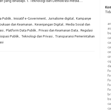
an yang dihadapi. 1. Teknologi dan Demokrasi Media…
Kom
Tid
a Publik
,
Inisiatif e-Government
,
Jurnalisme digital
,
Kampanye
a
bukaan dan Keamanan
,
Kesenjangan Digital
,
Media Sosial dan
as
asi
,
Platform Data Publik
,
Privasi dan Keamanan Data
,
Regulasi
b
sipasi Publik
,
Teknologi dan Privasi
,
Transparansi Pemerintahan
ca
asi
c
ca
ce
ci
c
da
fo
fo
f
fo
fo
b
b
ca
c