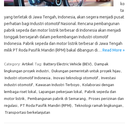
ko
ta
yang terletak di Jawa Tengah, Indonesia, akan segera menjadi pusat
perhatian bagi Industri otomotif Nasional. Rencana pembangunan
pabrik sepeda dan motor listrik terbesar di Indonesia akan menjadi
tonggak bersejarah dalam perkembangan Industri otomotif
Indonesia. Pabrik sepeda dan motor listrik terbesar di Jawa Tengah
milik PT Roda Pasifik Mandiri (RPM) bakal dibangun di…
Read More »
Category:
Artikel
Tag:
Battery Electric Vehicle (BEV)
,
Dampak
lingkungan proyek industri
,
Dukungan pemerintah untuk proyek hijau
,
Industri otomotif Indonesia
,
Inovasi teknologi otomotif
,
Investasi
industri otomotif
,
Kawasan Industri Terboyo
,
Kolaborasi dengan
lembaga riset lokal
,
Lapangan pekerjaan lokal
,
Pabrik sepeda dan
motor listrik
,
Pembangunan pabrik di Semarang
,
Proses perizinan dan
regulasi
,
PT Roda Pasifik Mandiri (RPM)
,
Teknologi ramah lingkungan
,
Transportasi berkelanjutan