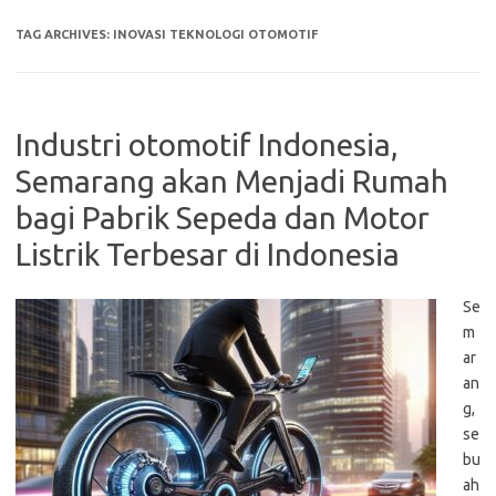
TAG ARCHIVES:
INOVASI TEKNOLOGI OTOMOTIF
Industri otomotif Indonesia,
Semarang akan Menjadi Rumah
bagi Pabrik Sepeda dan Motor
Listrik Terbesar di Indonesia
Se
m
ar
an
g,
se
bu
ah