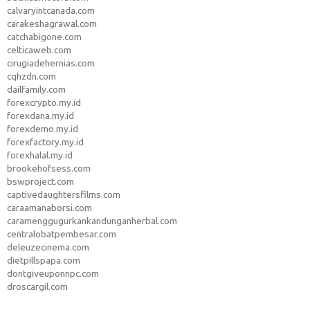
calvaryintcanada.com
carakeshagrawal.com
catchabigone.com
celticaweb.com
cirugiadehernias.com
cqhzdn.com
dailfamily.com
forexcrypto.my.id
forexdana.my.id
forexdemo.my.id
forexfactory.my.id
forexhalal.my.id
brookehofsess.com
bswproject.com
captivedaughtersfilms.com
caraamanaborsi.com
caramenggugurkankandunganherbal.com
centralobatpembesar.com
deleuzecinema.com
dietpillspapa.com
dontgiveuponnpc.com
droscargil.com