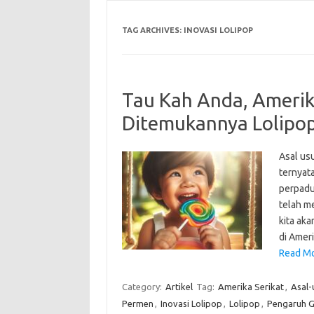
TAG ARCHIVES:
INOVASI LOLIPOP
Tau Kah Anda, Ameri
Ditemukannya Lolipo
Asal us
ternyata
perpadu
telah me
kita ak
di Amer
Read Mo
Category:
Artikel
Tag:
Amerika Serikat
,
Asal-
Permen
,
Inovasi Lolipop
,
Lolipop
,
Pengaruh G