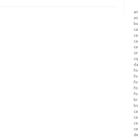
a
as
b
ca
c
ca
ce
ci
c
da
fo
fo
f
fo
fo
b
b
ca
c
c
c
d