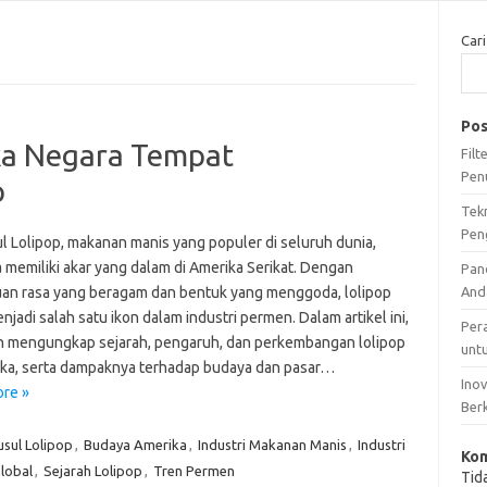
Cari
Pos
ka Negara Tempat
Fil
Pen
p
Tek
Pen
ul Lolipop, makanan manis yang populer di seluruh dunia,
 memiliki akar yang dalam di Amerika Serikat. Dengan
Pan
an rasa yang beragam dan bentuk yang menggoda, lolipop
And
njadi salah satu ikon dalam industri permen. Dalam artikel ini,
Per
an mengungkap sejarah, pengaruh, dan perkembangan lolipop
unt
ika, serta dampaknya terhadap budaya dan pasar…
Ino
re »
Ber
usul Lolipop
,
Budaya Amerika
,
Industri Makanan Manis
,
Industri
Kom
lobal
,
Sejarah Lolipop
,
Tren Permen
Tid