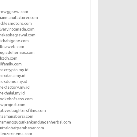
rrowggsew.com
ianmanufacturer.com
ucklesmotors.com
lvaryintcanada.com
arakeshagrawal.com
tchabigone.com
lticaweb.com
rugiadehernias.com
qhzdn.com
ilfamily.com
rexcrypto.my.id
rexdana.my.id
orexdemo.my.id
rexfactory.my.id
rexhalal.my.id
rookehofsess.com
swproject.com
ptivedaughtersfilms.com
araamanaborsi.com
aramenggugurkankandunganherbal.com
entralobatpembesar.com
eleuzecinema.com