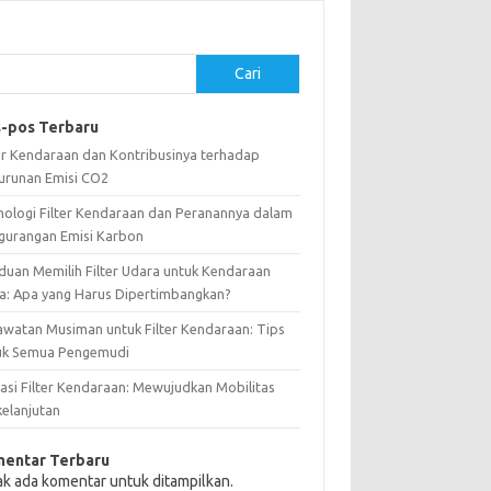
Cari
-pos Terbaru
ter Kendaraan dan Kontribusinya terhadap
urunan Emisi CO2
nologi Filter Kendaraan dan Peranannya dalam
gurangan Emisi Karbon
duan Memilih Filter Udara untuk Kendaraan
a: Apa yang Harus Dipertimbangkan?
awatan Musiman untuk Filter Kendaraan: Tips
uk Semua Pengemudi
vasi Filter Kendaraan: Mewujudkan Mobilitas
kelanjutan
entar Terbaru
ak ada komentar untuk ditampilkan.