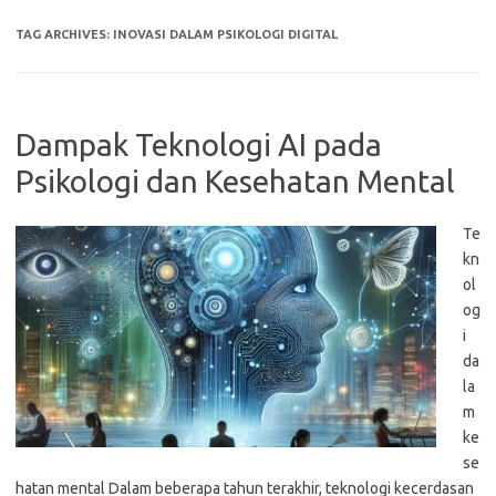
TAG ARCHIVES:
INOVASI DALAM PSIKOLOGI DIGITAL
Dampak Teknologi AI pada
Psikologi dan Kesehatan Mental
Te
kn
ol
og
i
da
la
m
ke
se
hatan mental Dalam beberapa tahun terakhir, teknologi kecerdasan