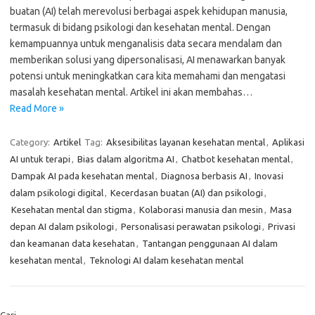
buatan (AI) telah merevolusi berbagai aspek kehidupan manusia,
termasuk di bidang psikologi dan kesehatan mental. Dengan
kemampuannya untuk menganalisis data secara mendalam dan
memberikan solusi yang dipersonalisasi, AI menawarkan banyak
potensi untuk meningkatkan cara kita memahami dan mengatasi
masalah kesehatan mental. Artikel ini akan membahas…
Read More »
Category:
Artikel
Tag:
Aksesibilitas layanan kesehatan mental
,
Aplikasi
AI untuk terapi
,
Bias dalam algoritma AI
,
Chatbot kesehatan mental
,
Dampak AI pada kesehatan mental
,
Diagnosa berbasis AI
,
Inovasi
dalam psikologi digital
,
Kecerdasan buatan (AI) dan psikologi
,
Kesehatan mental dan stigma
,
Kolaborasi manusia dan mesin
,
Masa
depan AI dalam psikologi
,
Personalisasi perawatan psikologi
,
Privasi
dan keamanan data kesehatan
,
Tantangan penggunaan AI dalam
kesehatan mental
,
Teknologi AI dalam kesehatan mental