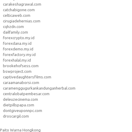
carakeshagrawal.com
catchabigone.com
celticaweb.com
cirugiadehernias.com
cqhzdn.com
dailfamily.com
forexcrypto.my.id
forexdana.my.id
forexdemo.my.id
forexfactory.my.id
forexhalal.my.id
brookehofsess.com
bswproject.com
captivedaughtersfilms.com
caraamanaborsi.com
caramenggugurkankandunganherbal.com
centralobatpembesar.com
deleuzecinema.com
dietpillspapa.com
dontgiveuponnpc.com
droscargil.com
Paito Warna Hongkong