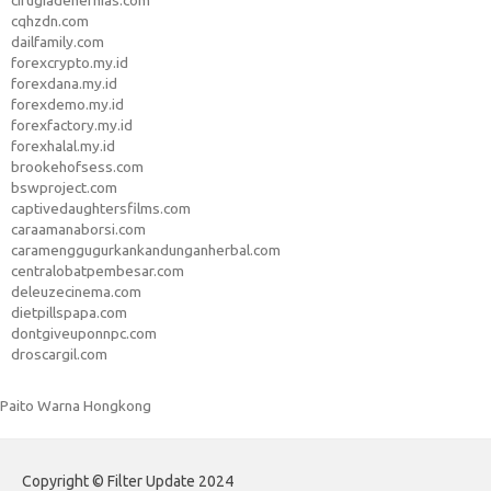
cirugiadehernias.com
cqhzdn.com
dailfamily.com
forexcrypto.my.id
forexdana.my.id
forexdemo.my.id
forexfactory.my.id
forexhalal.my.id
brookehofsess.com
bswproject.com
captivedaughtersfilms.com
caraamanaborsi.com
caramenggugurkankandunganherbal.com
centralobatpembesar.com
deleuzecinema.com
dietpillspapa.com
dontgiveuponnpc.com
droscargil.com
Paito Warna Hongkong
Copyright © Filter Update 2024