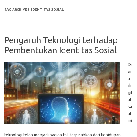
TAG ARCHIVES:
IDENTITAS SOSIAL
Pengaruh Teknologi terhadap
Pembentukan Identitas Sosial
Di
er
a
di
git
al
sa
at
ini
,
teknologi telah menjadi bagian tak terpisahkan dari kehidupan