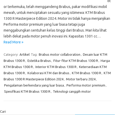
ot
or terkemuka, telah menggandeng Brabus, pakar modifikasi mobil
mewah, untuk menciptakan sesuatu yang istimewa: KTM Brabus
1300 R Masterpiece Edition 2024. Motor ini tidak hanya menjanjikan
Performa motor premium yang luar biasa tetapi juga
menggabungkan sentuhan kelas tinggi dari Brabus. Mari kita lihat
lebih dekat pada motor penuh inovasi ini. Kapasitas 1301 cc…
Read More »
Category:
Artikel
Tag:
Brabus motor collaboration
,
Desain luar KTM
Brabus 1300 R
,
Estetika Brabus
,
Fitur-fitur KTM Brabus 1300 R
,
Harga
KTM Brabus 1300 R
,
Interior KTM Brabus 1300 R
,
Ketersediaan KTM
Brabus 1300 R
,
Kolaborasi KTM dan Brabus
,
KTM Brabus 1300 R
,
KTM
Brabus 1300 R Masterpiece Edition 2024
,
Motor terbaru 2024
,
Pengalaman berkendara yang luar biasa
,
Performa motor premium
,
Spesifikasi KTM Brabus 1300 R
,
Teknologi canggih motor
Cari