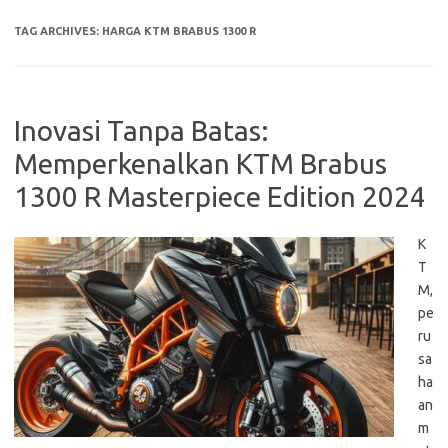
TAG ARCHIVES:
HARGA KTM BRABUS 1300 R
Inovasi Tanpa Batas:
Memperkenalkan KTM Brabus
1300 R Masterpiece Edition 2024
K
T
M,
pe
ru
sa
ha
an
m