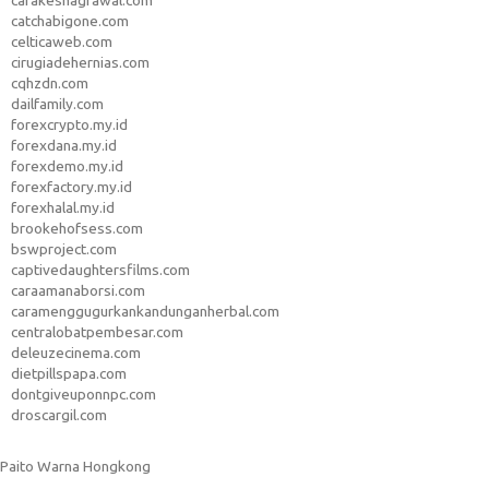
carakeshagrawal.com
catchabigone.com
celticaweb.com
cirugiadehernias.com
cqhzdn.com
dailfamily.com
forexcrypto.my.id
forexdana.my.id
forexdemo.my.id
forexfactory.my.id
forexhalal.my.id
brookehofsess.com
bswproject.com
captivedaughtersfilms.com
caraamanaborsi.com
caramenggugurkankandunganherbal.com
centralobatpembesar.com
deleuzecinema.com
dietpillspapa.com
dontgiveuponnpc.com
droscargil.com
Paito Warna Hongkong