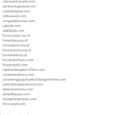
calvaryintcanada.com
carakeshagrawal.com
catchabigone.com
celticaweb.com
cirugiadehernias.com
cqhzdn.com
dailfamily.com
forexcrypto.my.id
forexdana.my.id
forexdemo.my.id
forexfactory.my.id
forexhalal.my.id
brookehofsess.com
bswproject.com
captivedaughtersfilms.com
caraamanaborsi.com
caramenggugurkankandunganherbal.com
centralobatpembesar.com
deleuzecinema.com
dietpillspapa.com
dontgiveuponnpc.com
droscargil.com