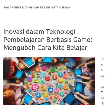
TAG ARCHIVES:
GAME DAN KETERLIBATAN SISWA
Inovasi dalam Teknologi
Pembelajaran Berbasis Game:
Mengubah Cara Kita Belajar
Te
kn
ol
og
i
pe
m
be
laj