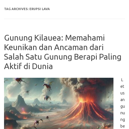
TAG ARCHIVES:
ERUPSI LAVA
Gunung Kilauea: Memahami
Keunikan dan Ancaman dari
Salah Satu Gunung Berapi Paling
Aktif di Dunia
L
et
us
an
gu
nu
ng
be