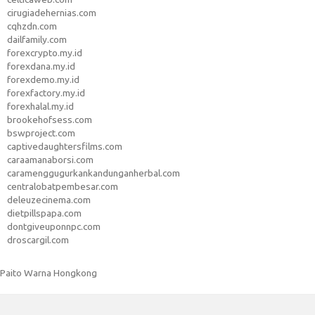
cirugiadehernias.com
cqhzdn.com
dailfamily.com
forexcrypto.my.id
forexdana.my.id
forexdemo.my.id
forexfactory.my.id
forexhalal.my.id
brookehofsess.com
bswproject.com
captivedaughtersfilms.com
caraamanaborsi.com
caramenggugurkankandunganherbal.com
centralobatpembesar.com
deleuzecinema.com
dietpillspapa.com
dontgiveuponnpc.com
droscargil.com
Paito Warna Hongkong