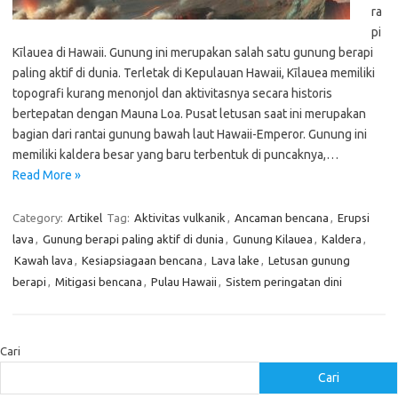
ra
pi
Kīlauea di Hawaii. Gunung ini merupakan salah satu gunung berapi
paling aktif di dunia. Terletak di Kepulauan Hawaii, Kīlauea memiliki
topografi kurang menonjol dan aktivitasnya secara historis
bertepatan dengan Mauna Loa. Pusat letusan saat ini merupakan
bagian dari rantai gunung bawah laut Hawaii-Emperor. Gunung ini
memiliki kaldera besar yang baru terbentuk di puncaknya,…
Read More »
Category:
Artikel
Tag:
Aktivitas vulkanik
,
Ancaman bencana
,
Erupsi
lava
,
Gunung berapi paling aktif di dunia
,
Gunung Kilauea
,
Kaldera
,
Kawah lava
,
Kesiapsiagaan bencana
,
Lava lake
,
Letusan gunung
berapi
,
Mitigasi bencana
,
Pulau Hawaii
,
Sistem peringatan dini
Cari
Cari