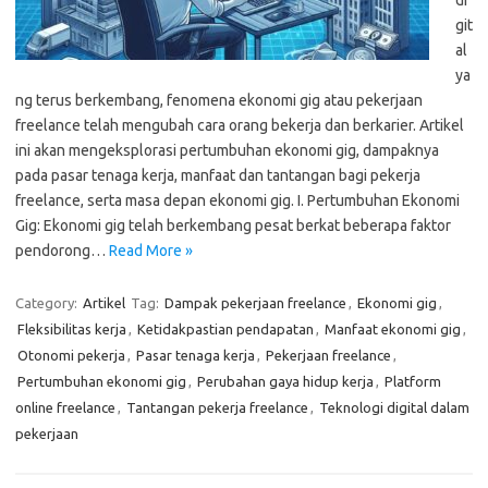
di
git
al
ya
ng terus berkembang, fenomena ekonomi gig atau pekerjaan
freelance telah mengubah cara orang bekerja dan berkarier. Artikel
ini akan mengeksplorasi pertumbuhan ekonomi gig, dampaknya
pada pasar tenaga kerja, manfaat dan tantangan bagi pekerja
freelance, serta masa depan ekonomi gig. I. Pertumbuhan Ekonomi
Gig: Ekonomi gig telah berkembang pesat berkat beberapa faktor
pendorong…
Read More »
Category:
Artikel
Tag:
Dampak pekerjaan freelance
,
Ekonomi gig
,
Fleksibilitas kerja
,
Ketidakpastian pendapatan
,
Manfaat ekonomi gig
,
Otonomi pekerja
,
Pasar tenaga kerja
,
Pekerjaan freelance
,
Pertumbuhan ekonomi gig
,
Perubahan gaya hidup kerja
,
Platform
online freelance
,
Tantangan pekerja freelance
,
Teknologi digital dalam
pekerjaan