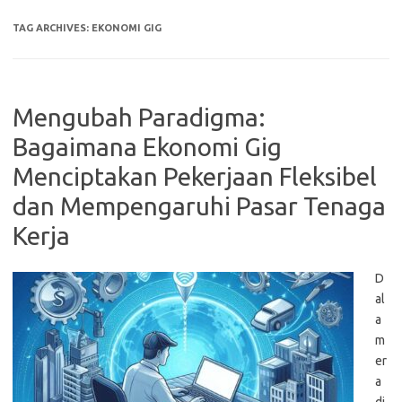
TAG ARCHIVES:
EKONOMI GIG
Mengubah Paradigma:
Bagaimana Ekonomi Gig
Menciptakan Pekerjaan Fleksibel
dan Mempengaruhi Pasar Tenaga
Kerja
D
al
a
m
er
a