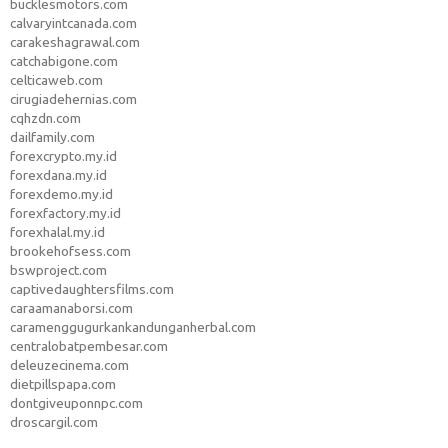
bucklesmotors.com
calvaryintcanada.com
carakeshagrawal.com
catchabigone.com
celticaweb.com
cirugiadehernias.com
cqhzdn.com
dailfamily.com
forexcrypto.my.id
forexdana.my.id
forexdemo.my.id
forexfactory.my.id
forexhalal.my.id
brookehofsess.com
bswproject.com
captivedaughtersfilms.com
caraamanaborsi.com
caramenggugurkankandunganherbal.com
centralobatpembesar.com
deleuzecinema.com
dietpillspapa.com
dontgiveuponnpc.com
droscargil.com