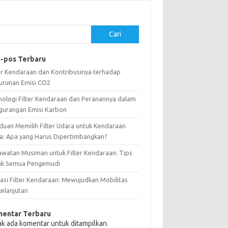
Cari
-pos Terbaru
ter Kendaraan dan Kontribusinya terhadap
urunan Emisi CO2
nologi Filter Kendaraan dan Peranannya dalam
gurangan Emisi Karbon
duan Memilih Filter Udara untuk Kendaraan
a: Apa yang Harus Dipertimbangkan?
awatan Musiman untuk Filter Kendaraan: Tips
uk Semua Pengemudi
vasi Filter Kendaraan: Mewujudkan Mobilitas
kelanjutan
entar Terbaru
ak ada komentar untuk ditampilkan.