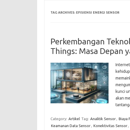
TAG ARCHIVES:
EFISIENSI ENERGI SENSOR
Perkembangan Teknolo
Things: Masa Depan 
Interne
kehidupa
memaink
mengump
kunci un
akan me
tantang
Category:
Artikel
Tag:
Analitik Sensor
,
Biaya 
Keamanan Data Sensor
,
Konektivitas Sensor
,