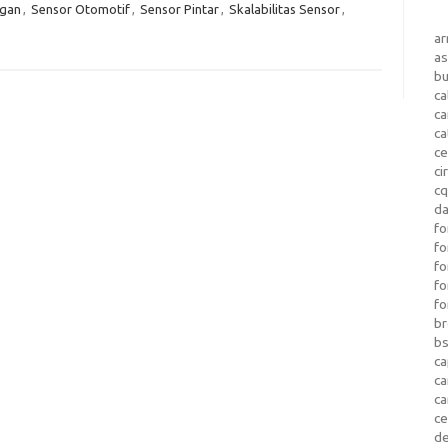
ngan
,
Sensor Otomotif
,
Sensor Pintar
,
Skalabilitas Sensor
,
a
as
b
ca
c
ca
ce
ci
c
da
fo
fo
f
fo
fo
b
b
ca
c
c
c
d