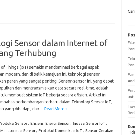
Cari
Pos
gi Sensor dalam Internet of
Fil
Pen
yang Terhubung
Tek
Pen
t of Things (IoT) semakin mendominasi berbagai aspek
n modern, dan di balik kemajuan ini, teknologi sensor
Pan
an peran yang sangat penting. Sensor-sensor ini, yang dapat
And
ulkan dan mentransmisikan data secara real-time, adalah
Per
tuk membuat sistem IoT bekerja secara efisien. Artikel ini
unt
mbahas perkembangan terbaru dalam Teknologi Sensor IoT,
Ino
an yang dihadapi, dan…
Read More »
Ber
Produksi Sensor
,
Efisiensi Energi Sensor
,
Inovasi Sensor IoT
,
Kom
Miniaturisasi Sensor
,
Protokol Komunikasi IoT
,
Sensor Gerakan
Tid