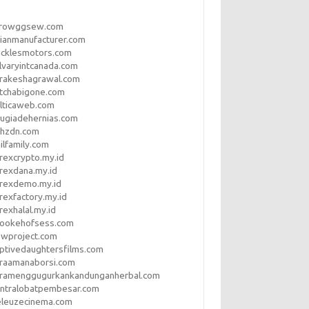
rrowggsew.com
ianmanufacturer.com
ucklesmotors.com
lvaryintcanada.com
arakeshagrawal.com
tchabigone.com
lticaweb.com
rugiadehernias.com
qhzdn.com
ilfamily.com
rexcrypto.my.id
rexdana.my.id
orexdemo.my.id
rexfactory.my.id
rexhalal.my.id
rookehofsess.com
swproject.com
ptivedaughtersfilms.com
araamanaborsi.com
aramenggugurkankandunganherbal.com
entralobatpembesar.com
eleuzecinema.com