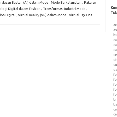
rdasan Buatan (AI) dalam Mode
,
Mode Berkelanjutan
,
Pakaian
Kom
logi Digital dalam Fashion
,
Transformasi Industri Mode
,
Tid
ion Digital
,
Virtual Reality (VR) dalam Mode
,
Virtual Try-Ons
a
as
b
ca
c
ca
ce
ci
c
da
fo
fo
f
fo
fo
b
b
ca
c