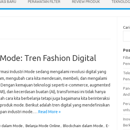
VASI BARU
PERAWATAN FILTER
REVIEW PRODUK
TEKNOLOGI
Cari
Pos
 Mode: Tren Fashion Digital
Fil
Pen
rmasi Industri Mode sedang mengalami revolusi digital yang
Tek
m, mengubah cara kita mendesain, membeli, dan mengalami
Pen
. Dengan kemajuan teknologi seperti e-commerce, augmented
Pan
(AR), dan kecerdasan buatan (AI), transformasi ini tidak hanya
And
 cara kita berbelanja tetapi juga bagaimana kita berinteraksi
Per
produk mode. Berikut adalah tren digital yang mendefinisikan
unt
pan industri mode.…
Read More »
Ino
Ber
) dalam Mode
,
Belanja Mode Online
,
Blockchain dalam Mode
,
E-