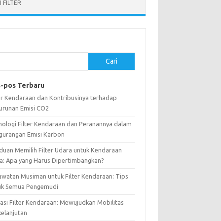
 FILTER
Cari
-pos Terbaru
ter Kendaraan dan Kontribusinya terhadap
urunan Emisi CO2
nologi Filter Kendaraan dan Peranannya dalam
gurangan Emisi Karbon
duan Memilih Filter Udara untuk Kendaraan
a: Apa yang Harus Dipertimbangkan?
awatan Musiman untuk Filter Kendaraan: Tips
uk Semua Pengemudi
vasi Filter Kendaraan: Mewujudkan Mobilitas
kelanjutan