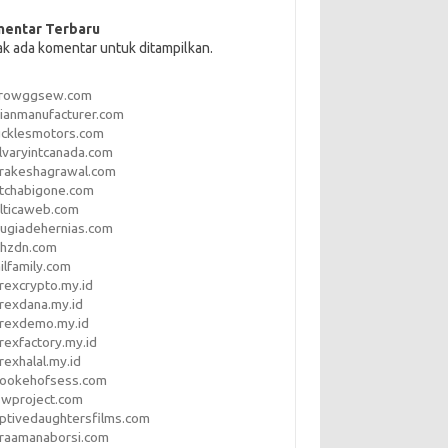
entar Terbaru
ak ada komentar untuk ditampilkan.
rrowggsew.com
ianmanufacturer.com
ucklesmotors.com
lvaryintcanada.com
arakeshagrawal.com
tchabigone.com
lticaweb.com
rugiadehernias.com
qhzdn.com
ilfamily.com
rexcrypto.my.id
rexdana.my.id
orexdemo.my.id
rexfactory.my.id
rexhalal.my.id
rookehofsess.com
swproject.com
ptivedaughtersfilms.com
araamanaborsi.com