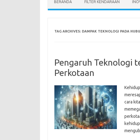
BERANDA
FILTER KENDARAAN
INO
TAG ARCHIVES:
DAMPAK TEKNOLOGI PADA HUBU
Pengaruh Teknologi t
Perkotaan
Kehidupa
meresap 
cara kit
memegan
perkota
kehidupa
mengu