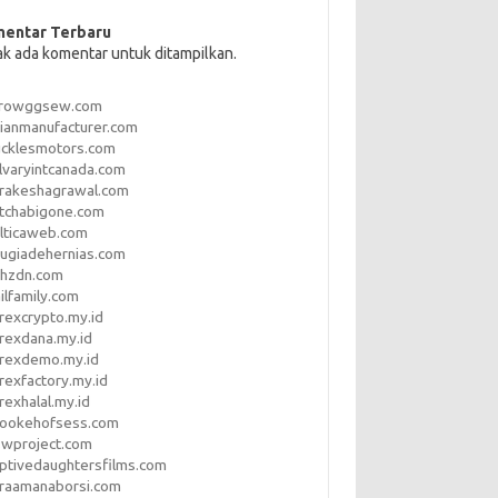
entar Terbaru
ak ada komentar untuk ditampilkan.
rrowggsew.com
ianmanufacturer.com
ucklesmotors.com
lvaryintcanada.com
arakeshagrawal.com
tchabigone.com
lticaweb.com
rugiadehernias.com
qhzdn.com
ilfamily.com
rexcrypto.my.id
rexdana.my.id
orexdemo.my.id
rexfactory.my.id
rexhalal.my.id
rookehofsess.com
swproject.com
ptivedaughtersfilms.com
araamanaborsi.com