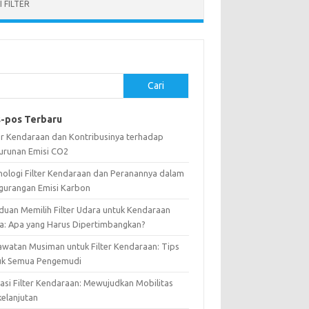
 FILTER
Cari
-pos Terbaru
ter Kendaraan dan Kontribusinya terhadap
urunan Emisi CO2
nologi Filter Kendaraan dan Peranannya dalam
gurangan Emisi Karbon
duan Memilih Filter Udara untuk Kendaraan
a: Apa yang Harus Dipertimbangkan?
awatan Musiman untuk Filter Kendaraan: Tips
uk Semua Pengemudi
vasi Filter Kendaraan: Mewujudkan Mobilitas
kelanjutan