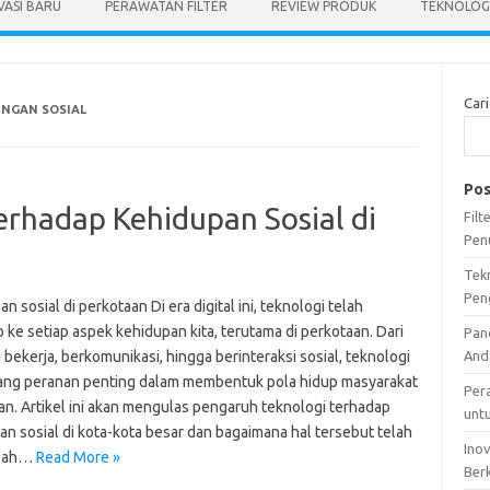
VASI BARU
PERAWATAN FILTER
REVIEW PRODUK
TEKNOLOGI
Cari
NGAN SOSIAL
Pos
erhadap Kehidupan Sosial di
Fil
Pen
Tek
Pen
n sosial di perkotaan Di era digital ini, teknologi telah
ke setiap aspek kehidupan kita, terutama di perkotaan. Dari
Pan
a bekerja, berkomunikasi, hingga berinteraksi sosial, teknologi
And
g peranan penting dalam membentuk pola hidup masyarakat
Per
an. Artikel ini akan mengulas pengaruh teknologi terhadap
unt
n sosial di kota-kota besar dan bagaimana hal tersebut telah
Ino
bah…
Read More »
Ber