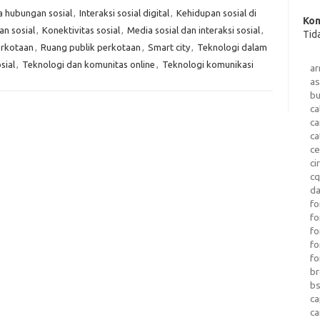
 hubungan sosial
,
Interaksi sosial digital
,
Kehidupan sosial di
Kom
an sosial
,
Konektivitas sosial
,
Media sosial dan interaksi sosial
,
Tid
erkotaan
,
Ruang publik perkotaan
,
Smart city
,
Teknologi dalam
sial
,
Teknologi dan komunitas online
,
Teknologi komunikasi
a
as
b
ca
c
ca
ce
ci
c
da
fo
fo
f
fo
fo
b
b
ca
c