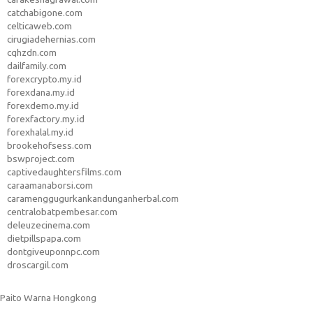
catchabigone.com
celticaweb.com
cirugiadehernias.com
cqhzdn.com
dailfamily.com
forexcrypto.my.id
forexdana.my.id
forexdemo.my.id
forexfactory.my.id
forexhalal.my.id
brookehofsess.com
bswproject.com
captivedaughtersfilms.com
caraamanaborsi.com
caramenggugurkankandunganherbal.com
centralobatpembesar.com
deleuzecinema.com
dietpillspapa.com
dontgiveuponnpc.com
droscargil.com
Paito Warna Hongkong