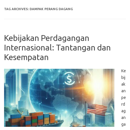
TAG ARCHIVES:
DAMPAK PERANG DAGANG
Kebijakan Perdagangan
Internasional: Tantangan dan
Kesempatan
Ke
bij
ak
an
pe
rd
ag
an
ga