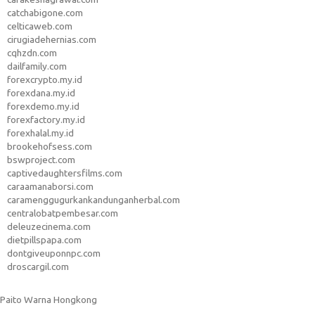
catchabigone.com
celticaweb.com
cirugiadehernias.com
cqhzdn.com
dailfamily.com
forexcrypto.my.id
forexdana.my.id
forexdemo.my.id
forexfactory.my.id
forexhalal.my.id
brookehofsess.com
bswproject.com
captivedaughtersfilms.com
caraamanaborsi.com
caramenggugurkankandunganherbal.com
centralobatpembesar.com
deleuzecinema.com
dietpillspapa.com
dontgiveuponnpc.com
droscargil.com
Paito Warna Hongkong