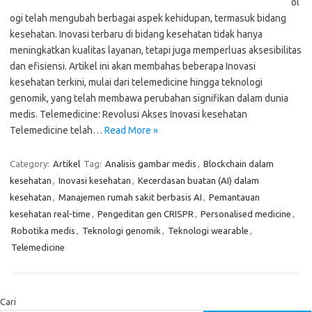
ol
ogi telah mengubah berbagai aspek kehidupan, termasuk bidang
kesehatan. Inovasi terbaru di bidang kesehatan tidak hanya
meningkatkan kualitas layanan, tetapi juga memperluas aksesibilitas
dan efisiensi. Artikel ini akan membahas beberapa Inovasi
kesehatan terkini, mulai dari telemedicine hingga teknologi
genomik, yang telah membawa perubahan signifikan dalam dunia
medis. Telemedicine: Revolusi Akses Inovasi kesehatan
Telemedicine telah…
Read More »
Category:
Artikel
Tag:
Analisis gambar medis
,
Blockchain dalam
kesehatan
,
Inovasi kesehatan
,
Kecerdasan buatan (AI) dalam
kesehatan
,
Manajemen rumah sakit berbasis AI
,
Pemantauan
kesehatan real-time
,
Pengeditan gen CRISPR
,
Personalised medicine
,
Robotika medis
,
Teknologi genomik
,
Teknologi wearable
,
Telemedicine
Cari