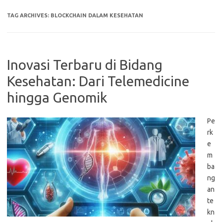
TAG ARCHIVES:
BLOCKCHAIN DALAM KESEHATAN
Inovasi Terbaru di Bidang
Kesehatan: Dari Telemedicine
hingga Genomik
Pe
rk
e
m
ba
ng
an
te
kn