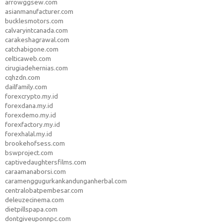
arrowggsew.com
asianmanufacturer.com
bucklesmotors.com
calvaryintcanada.com
carakeshagrawal.com
catchabigone.com
celticaweb.com
cirugiadehernias.com
cqhzdn.com
dailfamily.com
forexcrypto.my.id
forexdana.my.id
forexdemo.my.id
forexfactory.my.id
forexhalal.my.id
brookehofsess.com
bswproject.com
captivedaughtersfilms.com
caraamanaborsi.com
caramenggugurkankandunganherbal.com
centralobatpembesar.com
deleuzecinema.com
dietpillspapa.com
dontgiveuponnpc.com