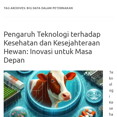
TAG ARCHIVES:
BIG DATA DALAM PETERNAKAN
Pengaruh Teknologi terhadap
Kesehatan dan Kesejahteraan
Hewan: Inovasi untuk Masa
Depan
Te
kn
ol
og
i
Ke
se
ha