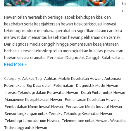
ta
n
Hewan telah merambah berbagai aspek kehidupan kita, dan
kesehatan serta kesejahteraan hewan tidak terkecuali. Inovasi
teknologi modern membawa perubahan signifikan dalam cara kita
merawat dan memantau kesehatan hewan peliharaan dan ternak.
Dari diagnosa medis canggih hingga pemantauan kesejahteraan
berbasis sensor, teknologi telah meningkatkan kualitas perawatan
hewan secara dramatis. Peralatan Diagnostik Canggih Salah satu…
Read More »
Category:
Artikel
Tag:
Aplikasi Mobile Kesehatan Hewan
,
Automasi
Peternakan
,
Big Data dalam Peternakan
,
Diagnostik Medis Hewan
,
Inovasi Teknologi dalam Perawatan Hewan
,
Kerah Pintar untuk Hewan
,
Manajemen Kesejahteraan Hewan
,
Pemantauan Kesehatan Hewan
,
Pembedahan Minim Invasif Hewan
,
Perawatan Medis Inovatif Hewan
,
Sensor Lingkungan untuk Ternak
,
Teknologi Kesehatan Hewan
,
Teknologi Laboratorium Hewan
,
Telemedicine untuk Hewan
,
Wearable
Technology untuk Hewan