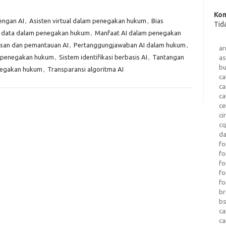
Kom
dengan AI
,
Asisten virtual dalam penegakan hukum
,
Bias
Tid
data dalam penegakan hukum
,
Manfaat AI dalam penegakan
san dan pemantauan AI
,
Pertanggungjawaban AI dalam hukum
,
a
m penegakan hukum
,
Sistem identifikasi berbasis AI
,
Tantangan
as
b
negakan hukum
,
Transparansi algoritma AI
ca
c
ca
ce
ci
c
da
fo
fo
f
fo
fo
b
b
ca
c