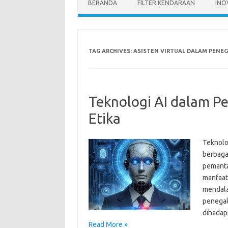
BERANDA
FILTER KENDARAAN
INO
TAG ARCHIVES:
ASISTEN VIRTUAL DALAM PENE
Teknologi AI dalam 
Etika
Teknolo
berbaga
pemanta
manfaat
mendala
penegak
dihadap
Read More »