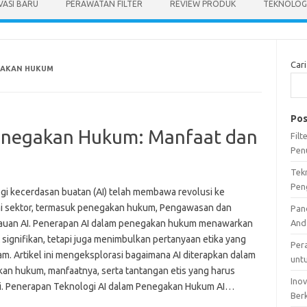
VASI BARU
PERAWATAN FILTER
REVIEW PRODUK
TEKNOLOGI
Cari
GAKAN HUKUM
Pos
Penegakan Hukum: Manfaat dan
Fil
Pen
Tek
Pen
gi kecerdasan buatan (AI) telah membawa revolusi ke
i sektor, termasuk penegakan hukum, Pengawasan dan
Pan
uan AI. Penerapan AI dalam penegakan hukum menawarkan
And
 signifikan, tetapi juga menimbulkan pertanyaan etika yang
Per
m. Artikel ini mengeksplorasi bagaimana AI diterapkan dalam
unt
an hukum, manfaatnya, serta tantangan etis yang harus
Ino
i. Penerapan Teknologi AI dalam Penegakan Hukum AI…
Ber