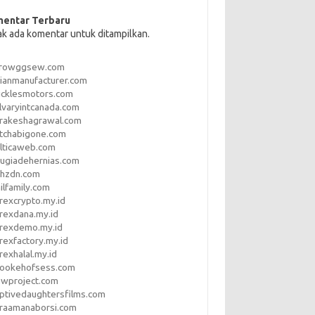
entar Terbaru
ak ada komentar untuk ditampilkan.
rrowggsew.com
ianmanufacturer.com
ucklesmotors.com
lvaryintcanada.com
arakeshagrawal.com
tchabigone.com
lticaweb.com
rugiadehernias.com
qhzdn.com
ilfamily.com
rexcrypto.my.id
rexdana.my.id
orexdemo.my.id
rexfactory.my.id
rexhalal.my.id
rookehofsess.com
swproject.com
ptivedaughtersfilms.com
araamanaborsi.com