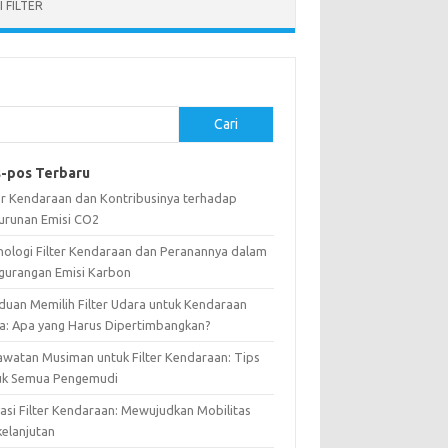
 FILTER
Cari
-pos Terbaru
ter Kendaraan dan Kontribusinya terhadap
urunan Emisi CO2
nologi Filter Kendaraan dan Peranannya dalam
gurangan Emisi Karbon
duan Memilih Filter Udara untuk Kendaraan
a: Apa yang Harus Dipertimbangkan?
awatan Musiman untuk Filter Kendaraan: Tips
uk Semua Pengemudi
vasi Filter Kendaraan: Mewujudkan Mobilitas
kelanjutan