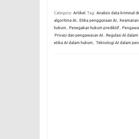
Category:
Artikel
Tag:
Analisis data kriminal 
algoritma AI
,
Etika penggunaan AI
,
Keamanan 
hukum
,
Penegakan hukum prediktif
,
Pengawa
Privasi dan pengawasan AI
,
Regulasi AI dala
etika AI dalam hukum
,
Teknologi AI dalam pe