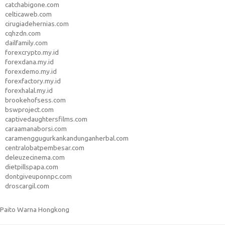
catchabigone.com
celticaweb.com
cirugiadehernias.com
cqhzdn.com
dailfamily.com
forexcrypto.my.id
forexdana.my.id
forexdemo.my.id
forexfactory.my.id
forexhalal.my.id
brookehofsess.com
bswproject.com
captivedaughtersfilms.com
caraamanaborsi.com
caramenggugurkankandunganherbal.com
centralobatpembesar.com
deleuzecinema.com
dietpillspapa.com
dontgiveuponnpc.com
droscargil.com
Paito Warna Hongkong