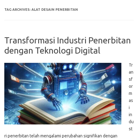
TAG ARCHIVES:
ALAT DESAIN PENERBITAN
Transformasi Industri Penerbitan
dengan Teknologi Digital
Tr
an
sf
or
m
as
i
in
du
st
ri penerbitan telah mengalami perubahan signifikan dengan