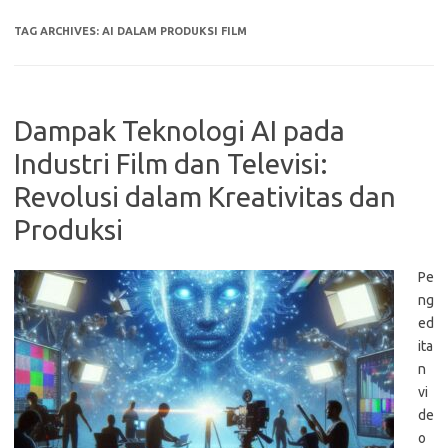
TAG ARCHIVES:
AI DALAM PRODUKSI FILM
Dampak Teknologi AI pada
Industri Film dan Televisi:
Revolusi dalam Kreativitas dan
Produksi
Pe
ng
ed
ita
n
vi
de
o