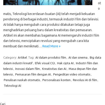
ot
o
matis, Teknologi kecerdasan buatan (AI) telah menjadi kekuatan
pendorong di berbagai industri, termasuk industri film dan televisi.
AI tidak hanya mengubah cara produksi dilakukan tetapi juga
menghadirkan peluang baru dalam kreativitas dan pemasaran.
Artikel ini akan membahas bagaimana AI memengaruhi industri film
dan televisi, menciptakan revolusi yang mengubah cara kita
membuat dan menikmati…
Read More »
Category:
Artikel
Tag:
AI dalam produksi film
,
AI dan sinema
,
Big data
dalam industri kreatif
,
Efek visual CGI
,
Hak cipta AI
,
Industri film dan
televisi
,
Inovasi dalam film
,
Kreativitas dan AI
,
Masa depan film dan
televisi
,
Pemasaran film dengan AI
,
Pengeditan video otomatis
,
Penulisan naskah otomatis
,
Personalisasi konten
,
Revolusi AI di film
,
Teknologi AI
Cari