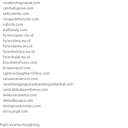
carakeshagrawal.com
catchabigone.com
celticaweb.com
cirugiadehernias.com
cqhzdn.com
dailfamily.com
forexcrypto.my.id
forexdana.my.id
forexdemo.my.id
forexfactory.my.id
forexhalal.my.id
brookehofsess.com
bswproject.com
captivedaughtersfilms.com
caraamanaborsi.com
caramenggugurkankandunganherbal.com
centralobatpembesar.com
deleuzecinema.com
dietpillspapa.com
dontgiveuponnpc.com
droscargil.com
Paito Warna Hongkong