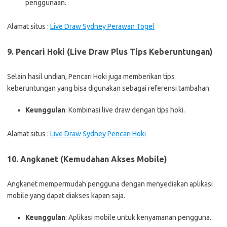
penggunaan.
Alamat situs :
Live Draw Sydney Perawan Togel
9.
Pencari Hoki (Live Draw Plus Tips Keberuntungan)
Selain hasil undian, Pencari Hoki juga memberikan tips
keberuntungan yang bisa digunakan sebagai referensi tambahan.
Keunggulan
: Kombinasi live draw dengan tips hoki.
Alamat situs :
Live Draw Sydney Pencari Hoki
10.
Angkanet (Kemudahan Akses Mobile)
Angkanet mempermudah pengguna dengan menyediakan aplikasi
mobile yang dapat diakses kapan saja.
Keunggulan
: Aplikasi mobile untuk kenyamanan pengguna.