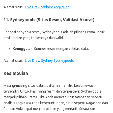
Alamat situs :
Live Draw Sydney AngkaNet
11.
Sydneypools (Situs Resmi, Validasi Akurat)
Sebagai penyedia resmi, Sydneypools adalah pilihan utama untuk
hasil undian yang terpercaya dan valid.
Keunggulan
: Sumber resmi dengan validasi data.
Alamat situs :
Live Draw Sydney Sydneypools
Kesimpulan
Masing-masing situs dalam daftar ini memiliki keistimewaan
tersendiri. Untuk hasil yang resmi dan terpercaya, Sydneypools
menjadi pilihan utama. Jika Anda mencari fitur tambahan seperti
analisis angka atau tips keberuntungan, situs seperti Nagasaon dan
Pencari Hoki dapat menjadi pilihan yang menarik. Sesuaikan