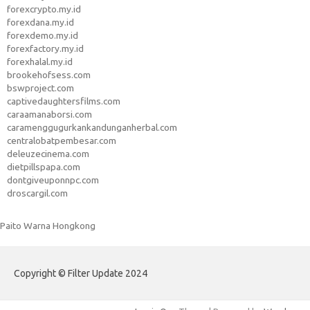
forexcrypto.my.id
forexdana.my.id
forexdemo.my.id
forexfactory.my.id
forexhalal.my.id
brookehofsess.com
bswproject.com
captivedaughtersfilms.com
caraamanaborsi.com
caramenggugurkankandunganherbal.com
centralobatpembesar.com
deleuzecinema.com
dietpillspapa.com
dontgiveuponnpc.com
droscargil.com
Paito Warna Hongkong
Copyright © Filter Update 2024