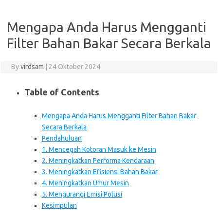
Mengapa Anda Harus Mengganti
Filter Bahan Bakar Secara Berkala
By
virdsam
|
24 Oktober 2024
Table of Contents
Mengapa Anda Harus Mengganti Filter Bahan Bakar
Secara Berkala
Pendahuluan
1. Mencegah Kotoran Masuk ke Mesin
2. Meningkatkan Performa Kendaraan
3. Meningkatkan Efisiensi Bahan Bakar
4. Meningkatkan Umur Mesin
5. Mengurangi Emisi Polusi
Kesimpulan