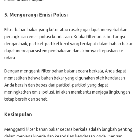
5. Mengurangi Emisi Polusi
Filter bahan bakar yang kotor atau rusak juga dapat menyebabkan
peningkatan emisi polusi kendaraan. Ketika filter tidak berfungsi
dengan baik, partikel-partikel kecil yang terdapat dalam bahan bakar
dapat mencapai sistem pembakaran dan akhirnya dilepaskan ke
udara.
Dengan mengganti filter bahan bakar secara berkala, Anda dapat
memastikan bahwa bahan bakar yang digunakan oleh kendaraan
Anda bersih dan bebas dari partikel-partikel yang dapat
meningkatkan emisi polusi. Ini akan membantu menjaga lingkungan
tetap bersih dan sehat.
Kesimpulan
Mengganti filter bahan bakar secara berkala adalah langkah penting
dalam menjaga kinerja dan keandalan kendaraan Anda. Dengan