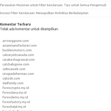
Perawatan Musiman untuk Filter Kendaraan: Tips untuk Semua Pengemudi
Inovasi Filter Kendaraan: Mewujudkan Mobilitas Berkelanjutan
Komentar Terbaru
Tidak ada komentar untuk ditampilkan.
arrowggsew.com
asianmanufacturer.com
bucklesmotors.com
calvaryintcanada.com
carakeshagrawal.com
catchabigone.com
celticaweb.com
cirugiadehernias.com
cqhzdn.com
dailfamily.com
forexcrypto.my.id
forexdana.my.id
forexdemo.my.id
forexfactory.my.id
forexhalal.my.id