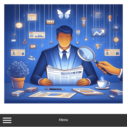
Skip
to
content
Menu