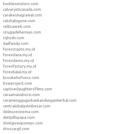
bucklesmotors.com
calvaryintcanada.com
carakeshagrawal.com
catchabigone.com
celticaweb.com
cirugiadehernias.com
cqhzdn.com
dailfamily.com
forexcrypto.my.id
forexdana.my.id
forexdemo.my.id
forexfactory.my.id
forexhalal.my.id
brookehofsess.com
bswproject.com
captivedaughtersfilms.com
caraamanaborsi.com
caramenggugurkankandunganherbal.com
centralobatpembesar.com
deleuzecinema.com
dietpillspapa.com
dontgiveuponnpc.com
droscargil.com