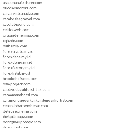
asianmanufacturer.com
bucklesmotors.com
calvaryintcanada.com
carakeshagrawal.com
catchabigone.com
celticaweb.com
cirugiadehernias.com
cqhzdn.com
dailfamily.com
forexcrypto.my.id
forexdana.my.id
forexdemo.my.id
forexfactory.my.id
forexhalal.my.id
brookehofsess.com
bswproject.com
captivedaughtersfilms.com
caraamanaborsi.com
caramenggugurkankandunganherbal.com
centralobatpembesar.com
deleuzecinema.com
dietpillspapa.com
dontgiveuponnpc.com
droscargil.com