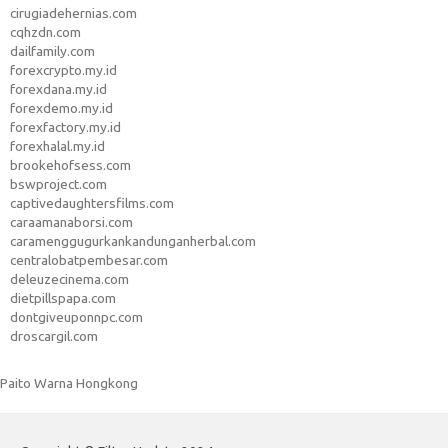
cirugiadehernias.com
cqhzdn.com
dailfamily.com
forexcrypto.my.id
forexdana.my.id
forexdemo.my.id
forexfactory.my.id
forexhalal.my.id
brookehofsess.com
bswproject.com
captivedaughtersfilms.com
caraamanaborsi.com
caramenggugurkankandunganherbal.com
centralobatpembesar.com
deleuzecinema.com
dietpillspapa.com
dontgiveuponnpc.com
droscargil.com
Paito Warna Hongkong