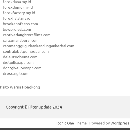
forexdana.my.id
forexdemo.my.id
forexfactory.my.id
forexhalal.my.id
brookehofsess.com
bswproject.com
captivedaughtersfilms.com
caraamanaborsi.com
caramenggugurkankandunganherbal.com
centralobatpembesar.com
deleuzecinema.com
dietpillspapa.com
dontgiveuponnpc.com
droscargil.com
Paito Warna Hongkong
Copyright © Filter Update 2024
Iconic One
Theme | Powered by
Wordpress