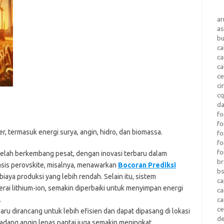
a
as
b
ca
c
ca
ce
ci
c
da
fo
fo
 termasuk energi surya, angin, hidro, dan biomassa.
f
fo
fo
 telah berkembang pesat, dengan inovasi terbaru dalam
b
basis perovskite, misalnya, menawarkan
Bocoran Prediksi
b
 biaya produksi yang lebih rendah. Selain itu, sistem
ca
erai lithium-ion, semakin diperbaiki untuk menyimpan energi
c
.
c
c
baru dirancang untuk lebih efisien dan dapat dipasang di lokasi
d
adang angin lepas pantai juga semakin meningkat,