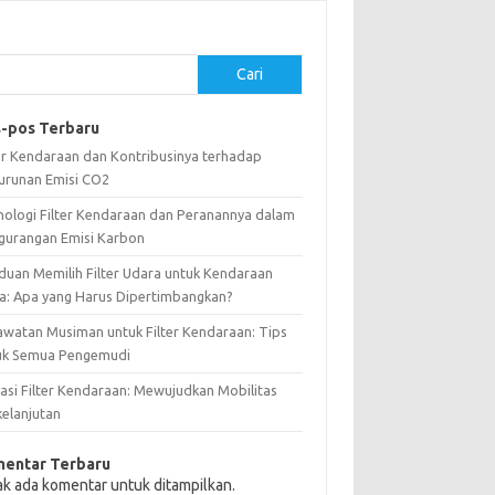
Cari
-pos Terbaru
ter Kendaraan dan Kontribusinya terhadap
urunan Emisi CO2
nologi Filter Kendaraan dan Peranannya dalam
gurangan Emisi Karbon
duan Memilih Filter Udara untuk Kendaraan
a: Apa yang Harus Dipertimbangkan?
awatan Musiman untuk Filter Kendaraan: Tips
uk Semua Pengemudi
vasi Filter Kendaraan: Mewujudkan Mobilitas
kelanjutan
entar Terbaru
ak ada komentar untuk ditampilkan.