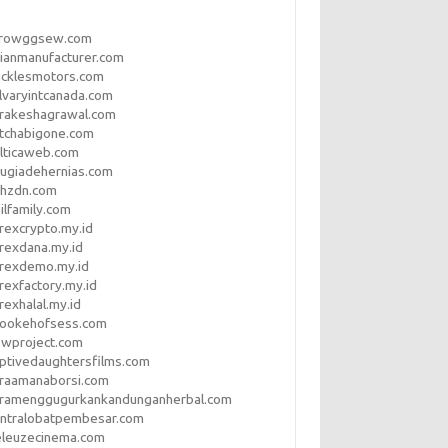
rrowggsew.com
ianmanufacturer.com
ucklesmotors.com
lvaryintcanada.com
arakeshagrawal.com
tchabigone.com
lticaweb.com
rugiadehernias.com
qhzdn.com
ilfamily.com
rexcrypto.my.id
rexdana.my.id
orexdemo.my.id
rexfactory.my.id
rexhalal.my.id
rookehofsess.com
swproject.com
ptivedaughtersfilms.com
araamanaborsi.com
aramenggugurkankandunganherbal.com
entralobatpembesar.com
eleuzecinema.com