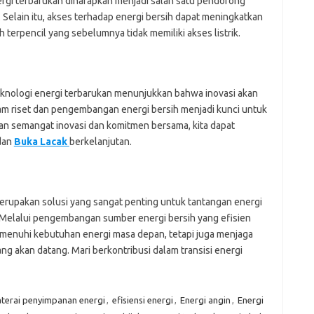
ergi terbarukan diharapkan menjadi salah satu pendorong
elain itu, akses terhadap energi bersih dapat meningkatkan
h terpencil yang sebelumnya tidak memiliki akses listrik.
eknologi energi terbarukan menunjukkan bahwa inovasi akan
alam riset dan pengembangan energi bersih menjadi kunci untuk
an semangat inovasi dan komitmen bersama, kita dapat
dan
Buka Lacak
berkelanjutan.
merupakan solusi yang sangat penting untuk tantangan energi
i. Melalui pengembangan sumber energi bersih yang efisien
memenuhi kebutuhan energi masa depan, tetapi juga menjaga
ang akan datang. Mari berkontribusi dalam transisi energi
terai penyimpanan energi
,
efisiensi energi
,
Energi angin
,
Energi