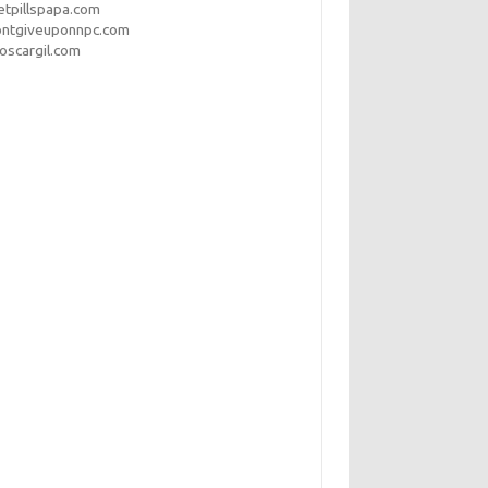
etpillspapa.com
ontgiveuponnpc.com
oscargil.com