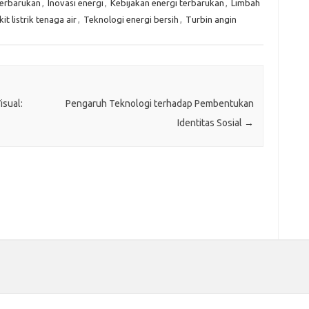
terbarukan
,
Inovasi energi
,
Kebijakan energi terbarukan
,
Limbah
t listrik tenaga air
,
Teknologi energi bersih
,
Turbin angin
isual:
Pengaruh Teknologi terhadap Pembentukan
Identitas Sosial
→