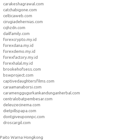
carakeshagrawal.com
catchabigone.com
celticaweb.com
cirugiadehernias.com
cqhzdn.com
dailfamily.com
forexcrypto.my.id
forexdana.my.id
forexdemo.my.id
forexfactory.my.id
forexhalal.my.id
brookehofsess.com
bswproject.com
captivedaughtersfilms.com
caraamanaborsi.com
caramenggugurkankandunganherbal.com
centralobatpembesar.com
deleuzecinema.com
dietpillspapa.com
dontgiveuponnpc.com
droscargil.com
Paito Warna Hongkong