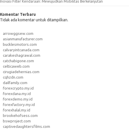
Inovasi Filter Kendaraan: Mewujudkan Mobilitas Berkelanjutan
Komentar Terbaru
Tidak ada komentar untuk ditampilkan.
arrowggsew.com
asianmanufacturer.com
bucklesmotors.com
calvaryintcanada.com
carakeshagrawal.com
catchabigone.com
celticaweb.com
cirugiadehernias.com
cqhzdn.com
dailfamily.com
forexcrypto.my.id
forexdana.my.id
forexdemo.my.id
forexfactory.my.id
forexhalal.my.id
brookehofsess.com
bswproject.com
captivedaughtersfilms.com