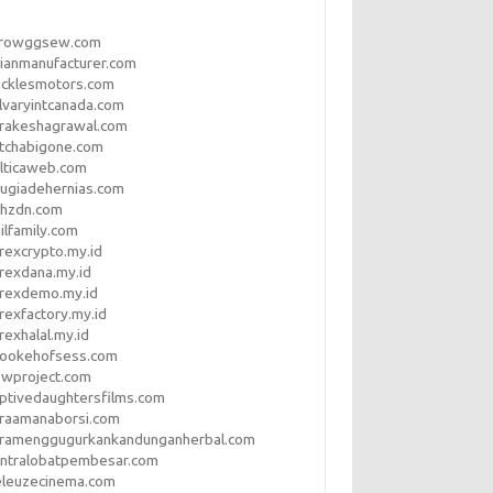
rrowggsew.com
ianmanufacturer.com
ucklesmotors.com
lvaryintcanada.com
arakeshagrawal.com
tchabigone.com
lticaweb.com
rugiadehernias.com
qhzdn.com
ilfamily.com
rexcrypto.my.id
rexdana.my.id
orexdemo.my.id
rexfactory.my.id
rexhalal.my.id
rookehofsess.com
swproject.com
ptivedaughtersfilms.com
araamanaborsi.com
aramenggugurkankandunganherbal.com
entralobatpembesar.com
eleuzecinema.com