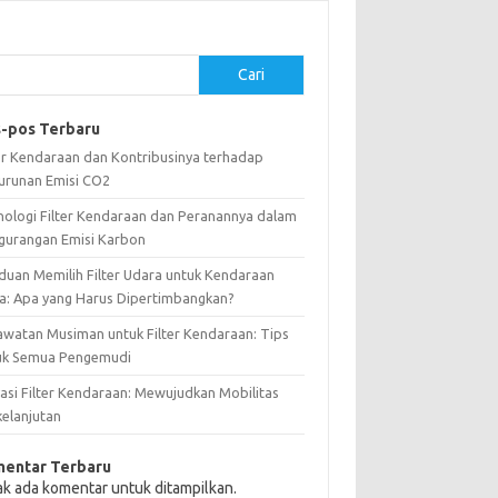
Cari
-pos Terbaru
ter Kendaraan dan Kontribusinya terhadap
urunan Emisi CO2
nologi Filter Kendaraan dan Peranannya dalam
gurangan Emisi Karbon
duan Memilih Filter Udara untuk Kendaraan
a: Apa yang Harus Dipertimbangkan?
awatan Musiman untuk Filter Kendaraan: Tips
uk Semua Pengemudi
vasi Filter Kendaraan: Mewujudkan Mobilitas
kelanjutan
entar Terbaru
ak ada komentar untuk ditampilkan.