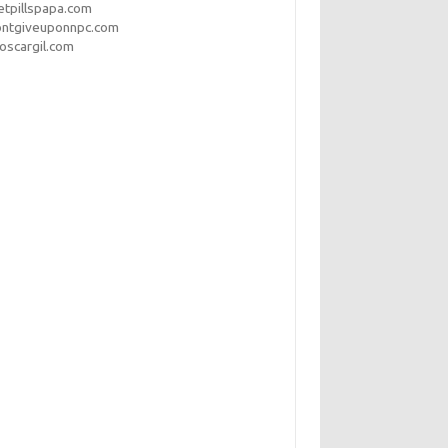
etpillspapa.com
ontgiveuponnpc.com
oscargil.com