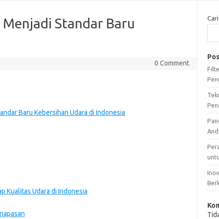
Cari
g Menjadi Standar Baru
Pos
0 Comment
Fil
Pen
Tek
Pen
tandar Baru Kebersihan Udara di Indonesia
Pan
And
Per
unt
Ino
Ber
p Kualitas Udara di Indonesia
Kom
rnapasan
Tid