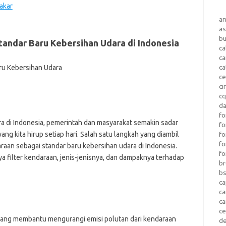
akar
a
as
b
tandar Baru Kebersihan Udara di Indonesia
ca
c
ca
ce
ci
c
da
fo
a di Indonesia, pemerintah dan masyarakat semakin sadar
fo
g kita hirup setiap hari. Salah satu langkah yang diambil
f
fo
aan sebagai standar baru kebersihan udara di Indonesia.
fo
a filter kendaraan, jenis-jenisnya, dan dampaknya terhadap
b
b
ca
c
c
c
yang membantu mengurangi emisi polutan dari kendaraan
d