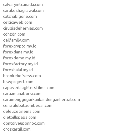
calvaryintcanada.com
carakeshagrawal.com
catchabigone.com
celticaweb.com
cirugiadehernias.com
cqhzdn.com
dailfamily.com
forexcrypto.my.id
forexdana.my.id
forexdemo.my.id
forexfactory.my.id
forexhalal.my.id
brookehofsess.com
bswproject.com
captivedaughtersfilms.com
caraamanaborsi.com
caramenggugurkankandunganherbal.com
centralobatpembesar.com
deleuzecinema.com
dietpillspapa.com
dontgiveuponnpc.com
droscargil.com