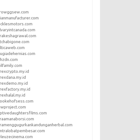
rrowggsew.com
ianmanufacturer.com
ucklesmotors.com
lvaryintcanada.com
arakeshagrawal.com
tchabigone.com
lticaweb.com
rugiadehernias.com
qhzdn.com
ilfamily.com
rexcrypto.my.id
rexdana.my.id
orexdemo.my.id
rexfactory.my.id
rexhalal.my.id
rookehofsess.com
swproject.com
ptivedaughtersfilms.com
araamanaborsi.com
aramenggugurkankandunganherbal.com
entralobatpembesar.com
eleuzecinema.com