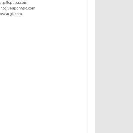
etpillspapa.com
ontgiveuponnpc.com
oscargil.com