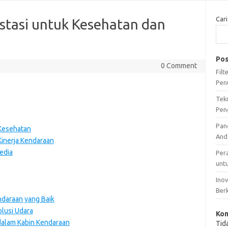
Cari
estasi untuk Kesehatan dan
Pos
0 Comment
Fil
Pen
Tek
Pen
Pan
 Kesehatan
And
Kinerja Kendaraan
edia
Per
unt
Ino
Ber
daraan yang Baik
olusi Udara
Kom
dalam Kabin Kendaraan
Tid