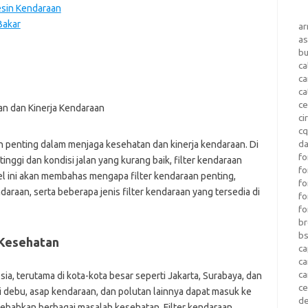
sin Kendaraan
Bakar
a
as
b
ca
c
ca
ce
ci
c
da
n penting dalam menjaga kesehatan dan kinerja kendaraan. Di
fo
inggi dan kondisi jalan yang kurang baik, filter kendaraan
fo
kel ini akan membahas mengapa filter kendaraan penting,
f
araan, serta beberapa jenis filter kendaraan yang tersedia di
fo
fo
b
b
 Kesehatan
ca
c
c
sia, terutama di kota-kota besar seperti Jakarta, Surabaya, dan
c
i debu, asap kendaraan, dan polutan lainnya dapat masuk ke
d
babkan berbagai masalah kesehatan. Filter kendaraan