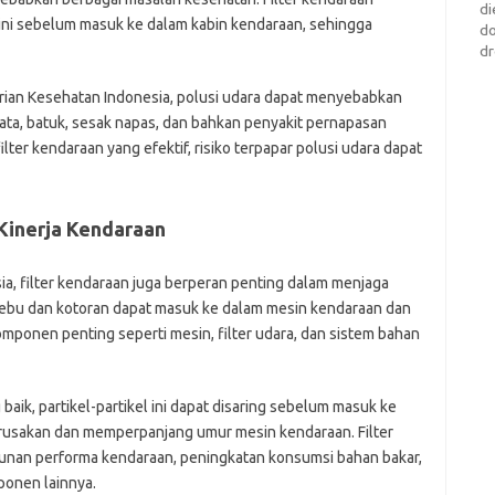
di
 ini sebelum masuk ke dalam kabin kendaraan, sehingga
d
dr
rian Kesehatan Indonesia, polusi udara dapat menyebabkan
mata, batuk, sesak napas, dan bahkan penyakit pernapasan
ter kendaraan yang efektif, risiko terpapar polusi udara dapat
 Kinerja Kendaraan
a, filter kendaraan juga berperan penting dalam menjaga
i debu dan kotoran dapat masuk ke dalam mesin kendaraan dan
nen penting seperti mesin, filter udara, dan sistem bahan
ik, partikel-partikel ini dapat disaring sebelum masuk ke
erusakan dan memperpanjang umur mesin kendaraan. Filter
unan performa kendaraan, peningkatan konsumsi bahan bakar,
onen lainnya.