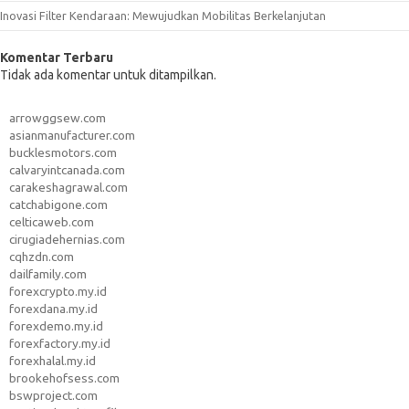
Inovasi Filter Kendaraan: Mewujudkan Mobilitas Berkelanjutan
Komentar Terbaru
Tidak ada komentar untuk ditampilkan.
arrowggsew.com
asianmanufacturer.com
bucklesmotors.com
calvaryintcanada.com
carakeshagrawal.com
catchabigone.com
celticaweb.com
cirugiadehernias.com
cqhzdn.com
dailfamily.com
forexcrypto.my.id
forexdana.my.id
forexdemo.my.id
forexfactory.my.id
forexhalal.my.id
brookehofsess.com
bswproject.com