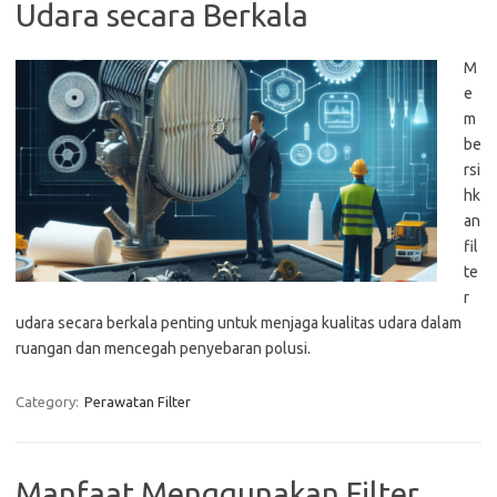
Udara secara Berkala
M
e
m
be
rsi
hk
an
fil
te
r
udara secara berkala penting untuk menjaga kualitas udara dalam
ruangan dan mencegah penyebaran polusi.
Category:
Perawatan Filter
Manfaat Menggunakan Filter