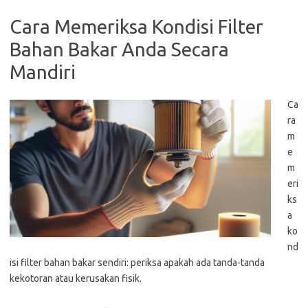
Cara Memeriksa Kondisi Filter
Bahan Bakar Anda Secara
Mandiri
Ca
ra
m
e
m
eri
ks
a
ko
nd
isi filter bahan bakar sendiri: periksa apakah ada tanda-tanda
kekotoran atau kerusakan fisik.