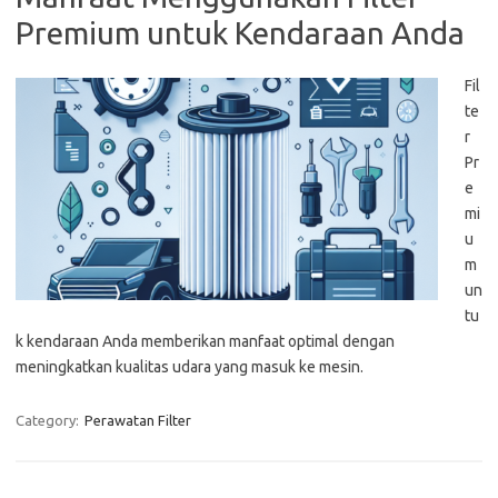
Premium untuk Kendaraan Anda
Fil
te
r
Pr
e
mi
u
m
un
tu
k kendaraan Anda memberikan manfaat optimal dengan
meningkatkan kualitas udara yang masuk ke mesin.
Category:
Perawatan Filter