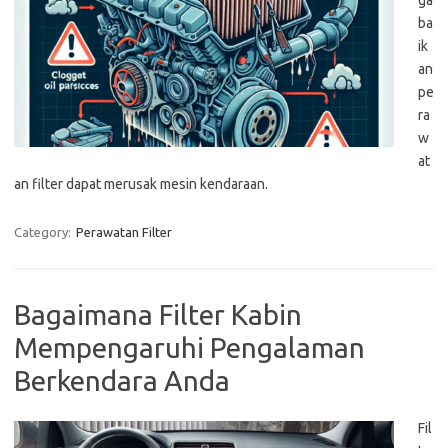
ga
ba
ik
an
pe
ra
w
at
an filter dapat merusak mesin kendaraan.
Category:
Perawatan Filter
Bagaimana Filter Kabin
Mempengaruhi Pengalaman
Berkendara Anda
Fil