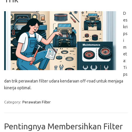
D
es
kri
ps
i
m
et
a:
Ti
ps
dan trik perawatan filter udara kendaraan off-road untuk menjaga
kinerja optimal.
Category:
Perawatan Filter
Pentingnya Membersihkan Filter