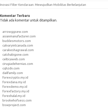
Inovasi Filter Kendaraan: Mewujudkan Mobilitas Berkelanjutan
Komentar Terbaru
Tidak ada komentar untuk ditampilkan.
arrowggsew.com
asianmanufacturer.com
bucklesmotors.com
calvaryintcanada.com
carakeshagrawal.com
catchabigone.com
celticaweb.com
cirugiadehernias.com
cqhzdn.com
dailfamily.com
forexcrypto.my.id
forexdana.my.id
forexdemo.my.id
forexfactory.my.id
forexhalal.my.id
brookehofsess.com
bswproject.com