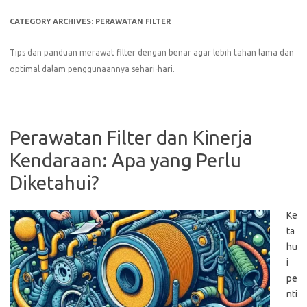
CATEGORY ARCHIVES:
PERAWATAN FILTER
Tips dan panduan merawat filter dengan benar agar lebih tahan lama dan
optimal dalam penggunaannya sehari-hari.
Perawatan Filter dan Kinerja
Kendaraan: Apa yang Perlu
Diketahui?
Ke
ta
hu
i
pe
nti