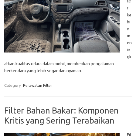
te
r
ka
bi
n
m
en
in
gk
atkan kualitas udara dalam mobil, memberikan pengalaman
berkendara yang lebih segar dan nyaman.
Category:
Perawatan Filter
Filter Bahan Bakar: Komponen
Kritis yang Sering Terabaikan
Fil