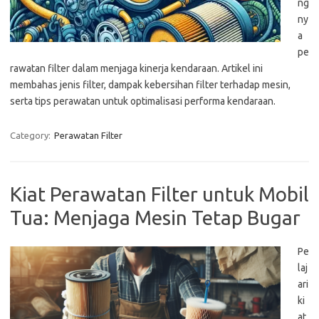
ng
ny
a
pe
rawatan filter dalam menjaga kinerja kendaraan. Artikel ini
membahas jenis filter, dampak kebersihan filter terhadap mesin,
serta tips perawatan untuk optimalisasi performa kendaraan.
Category:
Perawatan Filter
Kiat Perawatan Filter untuk Mobil
Tua: Menjaga Mesin Tetap Bugar
Pe
laj
ari
ki
at