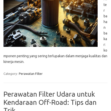
te
r
ba
ha
n
ba
ka
r:
ko
mponen penting yang sering terlupakan dalam menjaga kualitas dan
kinerja mesin.
Category:
Perawatan Filter
Perawatan Filter Udara untuk
Kendaraan Off-Road: Tips dan
Trik