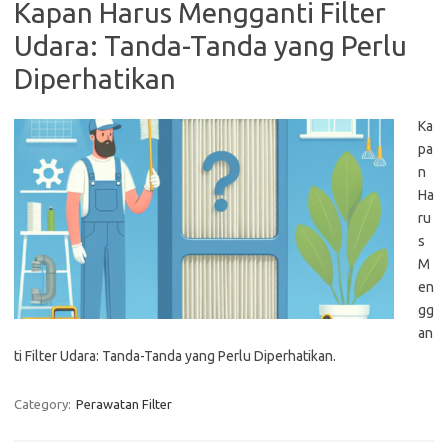
Kapan Harus Mengganti Filter
Udara: Tanda-Tanda yang Perlu
Diperhatikan
Ka
pa
n
Ha
ru
s
M
en
gg
an
ti Filter Udara: Tanda-Tanda yang Perlu Diperhatikan.
Category:
Perawatan Filter