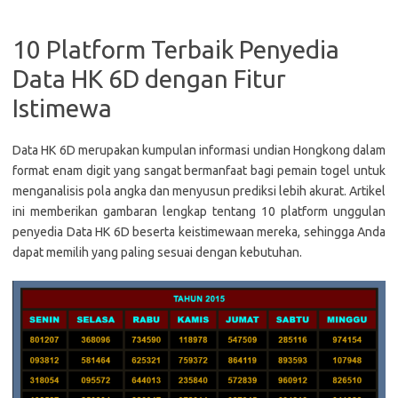
10 Platform Terbaik Penyedia
Data HK 6D dengan Fitur
Istimewa
Data HK 6D merupakan kumpulan informasi undian Hongkong dalam
format enam digit yang sangat bermanfaat bagi pemain togel untuk
menganalisis pola angka dan menyusun prediksi lebih akurat. Artikel
ini memberikan gambaran lengkap tentang 10 platform unggulan
penyedia Data HK 6D beserta keistimewaan mereka, sehingga Anda
dapat memilih yang paling sesuai dengan kebutuhan.