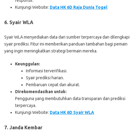
responsif.
Kunjungi Website:
Data HK 6D Raja Dunia Togel
6. Syair WLA
Syair WLA menyediakan data dari sumber terpercaya dan dilengkapi
syair prediksi. Fitur ini memberikan panduan tambahan bagi pemain
yang ingin meningkatkan strategi bermain mereka.
Keunggulan:
Informasi terverifikasi.
Syair prediksi harian.
Pembaruan cepat dan akurat.
Direkomendasikan untuk:
Pengguna yang membutuhkan data transparan dan prediksi
terpercaya.
Kunjungi Website:
Data HK 6D Syair WLA
7. Janda Kembar